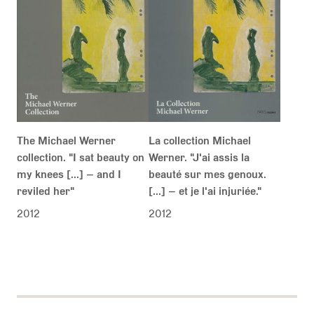
The Michael Werner
La collection Michael
collection. "I sat beauty on
Werner. "J'ai assis la
my knees [...] – and I
beauté sur mes genoux.
reviled her"
[...] – et je l'ai injuriée."
2012
2012