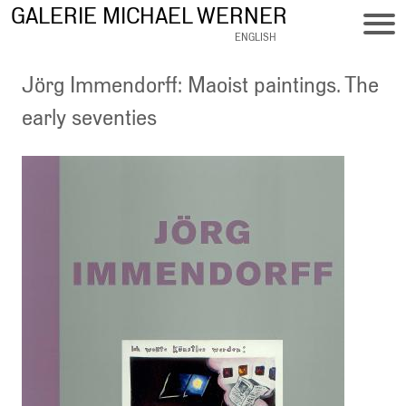
Direkt
GALERIE MICHAEL WERNER
zum
ENGLISH
Inhalt
Jörg Immendorff: Maoist paintings. The
early seventies
Bild